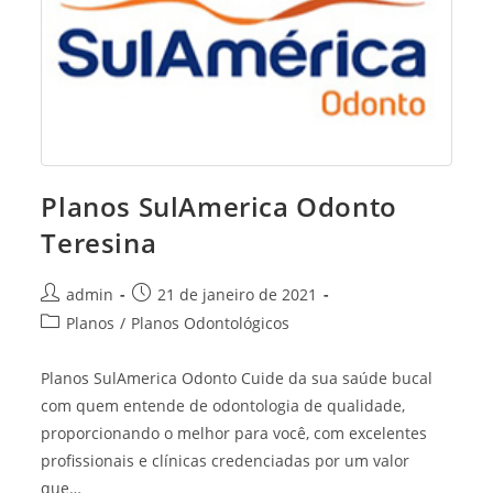
Planos SulAmerica Odonto
Teresina
Post
Post
admin
21 de janeiro de 2021
author:
published:
Post
Planos
/
Planos Odontológicos
category:
Planos SulAmerica Odonto Cuide da sua saúde bucal
com quem entende de odontologia de qualidade,
proporcionando o melhor para você, com excelentes
profissionais e clínicas credenciadas por um valor
que…