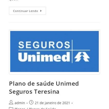
Planos
Continuar Lendo
SulAmerica
Odonto
Teresina
Plano de saúde Unimed
Seguros Teresina
Post
Post
admin
21 de janeiro de 2021
author:
published:
Post