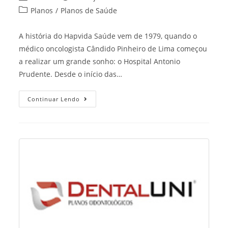
author:
published:
Post
Planos
/
Planos de Saúde
category:
A história do Hapvida Saúde vem de 1979, quando o
médico oncologista Cândido Pinheiro de Lima começou
a realizar um grande sonho: o Hospital Antonio
Prudente. Desde o início das…
Plano
Continuar Lendo
De
Saude
Hapvida
Teresina