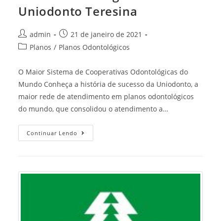
Uniodonto Teresina
Post
Post
admin
21 de janeiro de 2021
author:
published:
Post
Planos
/
Planos Odontológicos
category:
O Maior Sistema de Cooperativas Odontológicas do
Mundo Conheça a história de sucesso da Uniodonto, a
maior rede de atendimento em planos odontológicos
do mundo, que consolidou o atendimento a…
Plano
Continuar Lendo
Odontológico
Uniodonto
Teresina