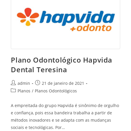
Plano Odontológico Hapvida
Dental Teresina
Post
Post
admin
21 de janeiro de 2021
author:
published:
Post
Planos
/
Planos Odontológicos
category:
A empreitada do grupo Hapvida é sinônimo de orgulho
e confiança, pois essa bandeira trabalha a partir de
métodos inovadores e se adapta com as mudanças
sociais e tecnológicas. Por…