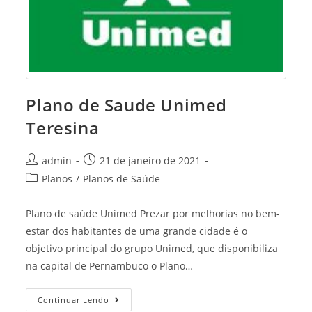
Plano de Saude Unimed
Teresina
Post
Post
admin
21 de janeiro de 2021
author:
published:
Post
Planos
/
Planos de Saúde
category:
Plano de saúde Unimed Prezar por melhorias no bem-
estar dos habitantes de uma grande cidade é o
objetivo principal do grupo Unimed, que disponibiliza
na capital de Pernambuco o Plano…
Plano
Continuar Lendo
De