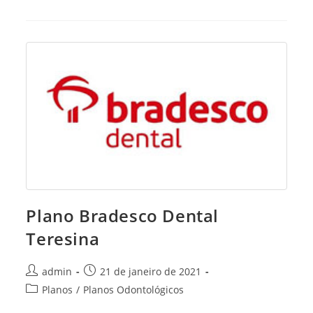
Saude
Unimed
Teresina
Plano Bradesco Dental
Teresina
Post
Post
admin
21 de janeiro de 2021
author:
published:
Post
Planos
/
Planos Odontológicos
category: