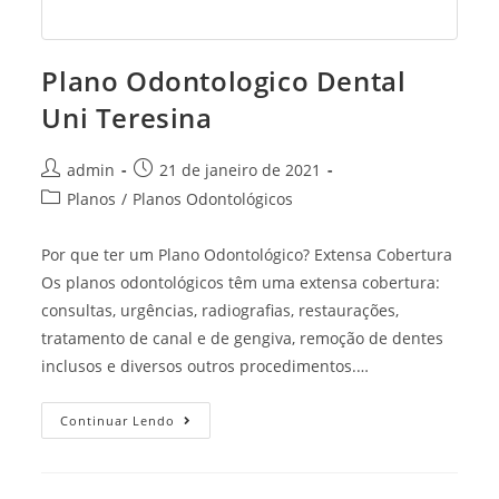
Plano Odontologico Dental
Uni Teresina
Post
Post
admin
21 de janeiro de 2021
author:
published:
Post
Planos
/
Planos Odontológicos
category:
Por que ter um Plano Odontológico? Extensa Cobertura
Os planos odontológicos têm uma extensa cobertura:
consultas, urgências, radiografias, restaurações,
tratamento de canal e de gengiva, remoção de dentes
inclusos e diversos outros procedimentos.…
Plano
Continuar Lendo
Odontologico
Dental
Uni
Teresina