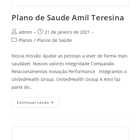
Plano de Saude Amil Teresina
Post
Post
admin
21 de janeiro de 2021
author:
published:
Post
Planos
/
Planos de Saúde
category:
Nossa missão: Ajudar as pessoas a viver de forma mais
saudável. Nossos valores Integridade Compaixão
Relacionamentos Inovação Performance Integramos o
UnitedHealth Group: UnitedHealth Group A Amil faz
parte do…
Plano
Continuar Lendo
De
Saude
Amil
Teresina