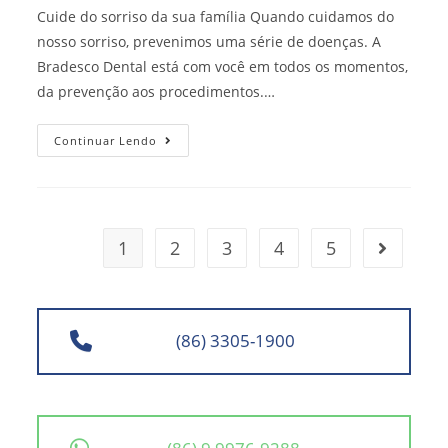
Cuide do sorriso da sua família Quando cuidamos do
nosso sorriso, prevenimos uma série de doenças. A
Bradesco Dental está com você em todos os momentos,
da prevenção aos procedimentos.…
Plano
Continuar Lendo
Bradesco
Dental
Teresina
1
2
3
4
5
Go to the
(86) 3305-1900