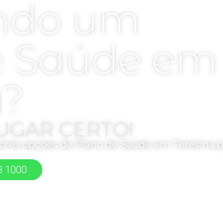
ndo um
e Saúde em
a
?
UGAR CERTO!
hores opções de Plano de Saúde em Teresina p
8 1000