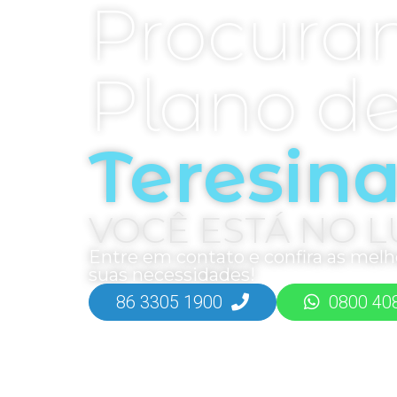
Procura
Plano d
Teresin
VOCÊ ESTÁ NO L
Entre em contato e confira as mel
suas necessidades!
86 3305 1900
0800 40